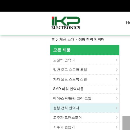
H
홈
제품 소개
성형 전력 인덕터
모든 제품
고전력 인덕터
일반 모드 스로크 코일
차차 모드 스프록 스필
SMD 파워 인덕터들
에어/스틱/드럼 코어 코일
성형 전력 인덕터
고주파 트랜스포머
저주파 변압기