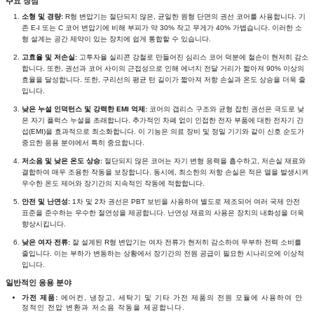
소형 및 경량:
R형 변압기는 절단되지 않은, 균일한 원형 단면의 권선 코어를 사용합니다. 기
존 E-I 또는 C 코어 변압기에 비해 부피가 약 30% 작고 무게가 40% 가볍습니다. 이러한 소
형 설계는 공간 제약이 있는 장치에 쉽게 통합할 수 있습니다.
고효율 및 저손실:
고투자율 실리콘 강철로 만들어진 심리스 코어 덕분에 철손이 현저히 감소
합니다. 또한, 권선과 코어 사이의 근접성으로 인해 에너지 전달 거리가 짧아져 90% 이상의
효율을 달성합니다. 또한, 구리선의 평균 턴 길이가 짧아져 저항 손실과 온도 상승을 더욱 줄
입니다.
낮은 누설 인덕턴스 및 강력한 EMI 억제:
코어의 갭리스 구조와 균형 잡힌 권선은 극도로 낮
은 자기 플럭스 누설을 초래합니다. 추가적인 차폐 없이 인접한 전자 부품에 대한 전자기 간
섭(EMI)을 효과적으로 최소화합니다. 이 기능은 의료 장비 및 정밀 기기와 같이 신호 순도가
중요한 응용 분야에서 특히 중요합니다.
저소음 및 낮은 온도 상승:
절단되지 않은 코어는 자기 변형 응력을 흡수하고, 저손실 재료와
결합하여 매우 조용한 작동을 보장합니다. 동시에, 최소한의 저항 손실은 적은 열을 발생시켜
우수한 온도 제어와 장기간의 지속적인 작동에 적합합니다.
안전 및 난연성:
1차 및 2차 권선은 PBT 보빈을 사용하여 별도로 제조되어 여러 국제 안전
표준을 준수하는 우수한 절연성을 제공합니다. 난연성 재료의 사용은 장치의 내화성을 더욱
향상시킵니다.
낮은 여자 전류:
잘 설계된 R형 변압기는 여자 전류가 현저히 감소하여 무부하 전력 소비를
줄입니다. 이는 부하가 변동하는 상황에서 장기간의 전원 공급이 필요한 시나리오에 이상적
입니다.
일반적인 응용 분야
가전 제품:
에어컨, 냉장고, 세탁기 및 기타 가전 제품의 전원 모듈에 사용하여 안
정적인 전압 변환과 저소음 작동을 제공합니다.