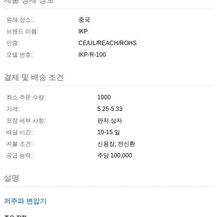
원래 장소:
중국
브랜드 이름:
IKP
인증:
CE/UL/REACH/ROHS
모델 번호:
IKP-R-100
결제 및 배송 조건
최소 주문 수량:
1000
가격:
5.25-5.33
포장 세부 사항:
판지 상자
배달 시간:
10-15 일
지불 조건:
신용장, 전신환
공급 능력:
주당 100,000
설명
저주파 변압기
주요 장점