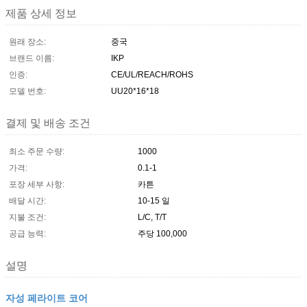
제품 상세 정보
원래 장소:
중국
브랜드 이름:
IKP
인증:
CE/UL/REACH/ROHS
모델 번호:
UU20*16*18
결제 및 배송 조건
최소 주문 수량:
1000
가격:
0.1-1
포장 세부 사항:
카튼
배달 시간:
10-15 일
지불 조건:
L/C, T/T
공급 능력:
주당 100,000
설명
자성 페라이트 코어