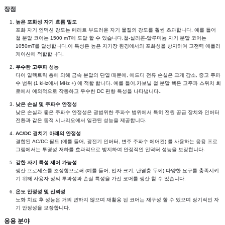
장점
높은 포화성 자기 흐름 밀도
포화 자기 인덕션 강도는 페리트 부드러운 자기 물질의 강도를 훨씬 초과합니다. 예를 들어 
철 분말 코어는 1500 mT에 도달 할 수 있습니다.철-실리콘-알루미늄 자기 분말 코어는 
1050mT를 달성합니다.이 특성은 높은 자기장 환경에서의 포화성을 방지하여 고전력 애플리
케이션에 적합합니다.
우수한 고주파 성능
다이 일렉트릭 층에 의해 금속 분말의 단열 때문에, 에드디 전류 손실은 크게 감소, 중고 주파
수 범위 (1 kHz에서 MHz +) 에 적합 합니다. 예를 들어,카보닐 철 분말 핵은 고주파 스위치 회
로에서 예외적으로 작동하고 우수한 DC 편향 특성을 나타냅니다..
낮은 손실 및 주파수 안정성
낮은 손실과 좋은 주파수 안정성은 광범위한 주파수 범위에서 특히 전원 공급 장치와 인버터 
전환과 같은 동적 시나리오에서 일관된 성능을 제공합니다.
AC/DC 겹치기 아래의 안정성
결합된 AC/DC 필드 (예를 들어, 광전기 인버터, 변주 주파수 에어컨) 를 사용하는 응용 프로
그램에서는 투명성 저하를 효과적으로 방지하여 안정적인 인덕터 성능을 보장합니다.
강한 자기 특성 제어 가능성
생산 프로세스를 조정함으로써 (예를 들어, 입자 크기, 단열층 두께) 다양한 요구를 충족시키
기 위해 사용자 정의 투과성과 손실 특성을 가진 코어를 생산 할 수 있습니다.
온도 안정성 및 신뢰성
노화 치료 후 성능은 거의 변하지 않으며 재활용 된 코어는 재구성 할 수 있으며 장기적인 자
기 안정성을 보장합니다.
응용 분야