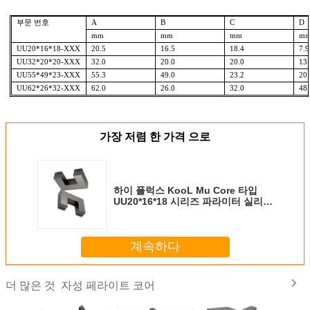
부문 번호
A
B
C
D
mm
mm
mm
m
UU20*16*18-XXX
20.5
16.5
18.4
7.9
UU32*20*20-XXX
32.0
20.0
20.0
13.
UU55*49*23-XXX
55.3
49.0
23.2
20.
UU62*26*32-XXX
62.0
26.0
32.0
48.
가장 저렴 한 가격 으로
하이 플럭스 KooL Mu Core 타입
UU20*16*18 시리즈 파라미터 실리콘
스틸 트랜스포머 코어
계속하다
자성 페라이트 코어
더 많은 것