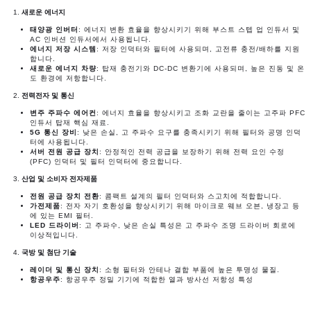
새로운 에너지
태양광 인버터
: 에너지 변환 효율을 향상시키기 위해 부스트 스텝 업 인듀서 및
AC 인버션 인듀서에서 사용됩니다.
에너지 저장 시스템
: 저장 인덕터와 필터에 사용되며, 고전류 충전/배하를 지원
합니다.
새로운 에너지 차량
: 탑재 충전기와 DC-DC 변환기에 사용되며, 높은 진동 및 온
도 환경에 저항합니다.
전력전자 및 통신
변주 주파수 에어컨
: 에너지 효율을 향상시키고 조화 교란을 줄이는 고주파 PFC
인듀서 탑재 핵심 재료.
5G 통신 장비
: 낮은 손실, 고 주파수 요구를 충족시키기 위해 필터와 공명 인덕
터에 사용됩니다.
서버 전원 공급 장치
: 안정적인 전력 공급을 보장하기 위해 전력 요인 수정
(PFC) 인덕터 및 필터 인덕터에 중요합니다.
산업 및 소비자 전자제품
전원 공급 장치 전환
: 콤팩트 설계의 필터 인덕터와 스고치에 적합합니다.
가전제품
: 전자 자기 호환성을 향상시키기 위해 마이크로 웨브 오븐, 냉장고 등
에 있는 EMI 필터.
LED 드라이버
: 고 주파수, 낮은 손실 특성은 고 주파수 조명 드라이버 회로에
이상적입니다.
국방 및 첨단 기술
레이더 및 통신 장치
: 소형 필터와 안테나 결합 부품에 높은 투명성 물질.
항공우주
: 항공우주 정밀 기기에 적합한 열과 방사선 저항성 특성