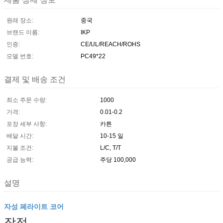
원래 장소:
중국
브랜드 이름:
IKP
인증:
CE/UL/REACH/ROHS
모델 번호:
PC49*22
결제 및 배송 조건
최소 주문 수량:
1000
가격:
0.01-0.2
포장 세부 사항:
카튼
배달 시간:
10-15 일
지불 조건:
L/C, T/T
공급 능력:
주당 100,000
설명
자성 페라이트 코어
장점